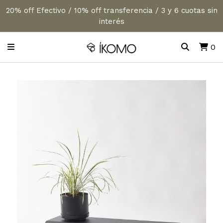
20% off Efectivo / 10% off transferencia / 3 y 6 cuotas sin
interés
0