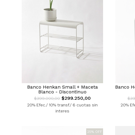
Banco Henkan Small + Maceta
Banco H
Blanco - Discontinuo
$299.250,00
$399.000,00
$39
20% Efec./ 10% transf./ 6 cuotas sin
20% Efe
interes
25% OFF