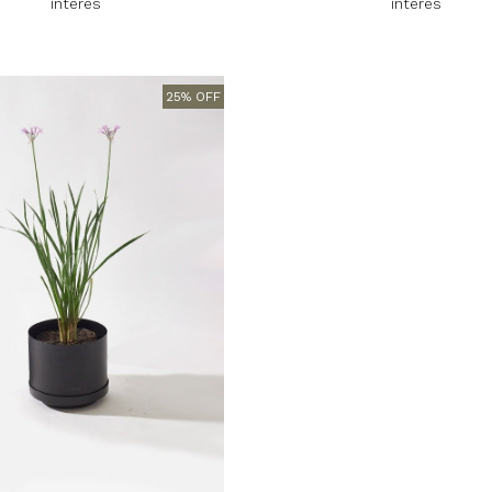
interes
interes
25% OFF