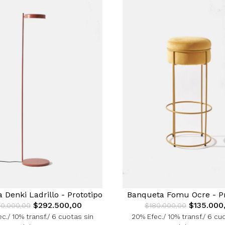
Denki Ladrillo - Prototipo
Banqueta Fomu Ocre - Pr
$292.500,00
$135.000
0.000,00
$180.000,00
c./ 10% transf./ 6 cuotas sin
20% Efec./ 10% transf./ 6 cu