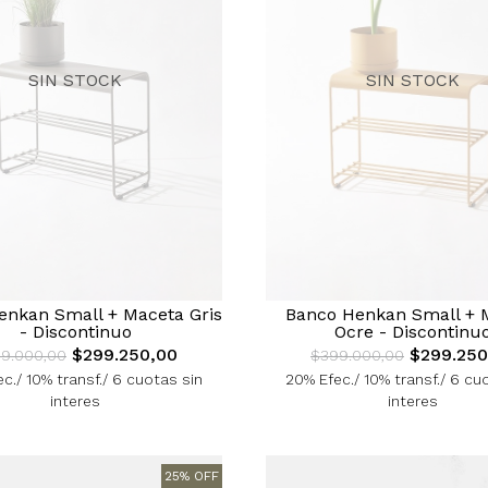
SIN STOCK
SIN STOCK
enkan Small + Maceta Gris
Banco Henkan Small + 
- Discontinuo
Ocre - Discontinu
$299.250,00
$299.250
9.000,00
$399.000,00
c./ 10% transf./ 6 cuotas sin
20% Efec./ 10% transf./ 6 cu
interes
interes
25% OFF