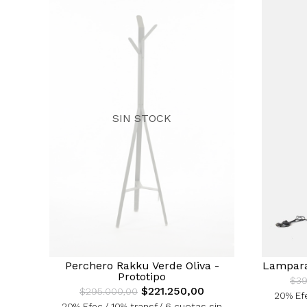
SIN STOCK
Perchero Rakku Verde Oliva -
Lampara 
Prototipo
$39
$221.250,00
$295.000,00
20% Efe
20% Efec./ 10% transf./ 6 cuotas sin