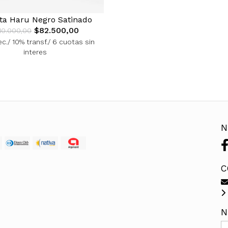
ta Haru Negro Satinado
$82.500,00
10.000,00
c./ 10% transf./ 6 cuotas sin
interes
N
C
N