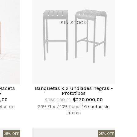
SIN STOCK
Maceta
Banquetas x 2 undiades negras -
o
Prototipos
,00
$270.000,00
$360.000,00
otas sin
20% Efec./ 10% transf./ 6 cuotas sin
interes
25% OFF
25% OFF