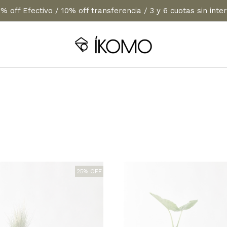
% off Efectivo / 10% off transferencia / 3 y 6 cuotas sin inte
25% OFF