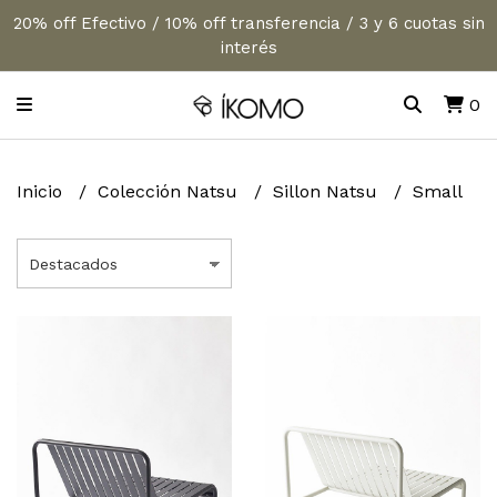
20% off Efectivo / 10% off transferencia / 3 y 6 cuotas sin
interés
0
Inicio
Colección Natsu
Sillon Natsu
Small