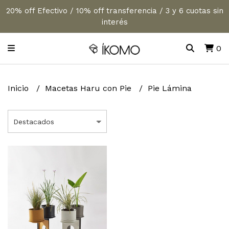
20% off Efectivo / 10% off transferencia / 3 y 6 cuotas sin
interés
0
Inicio
Macetas Haru con Pie
Pie Lámina