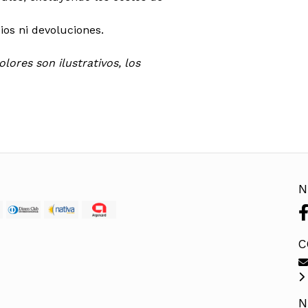
os ni devoluciones.
lores son ilustrativos, los
N
C
N