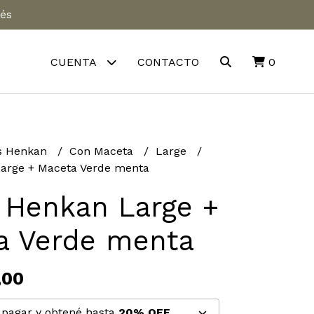
rés
CUENTA
CONTACTO
0
s Henkan
Con Maceta
Large
arge + Maceta Verde menta
 Henkan Large +
a Verde menta
,00
pagar y obtené hasta
20% OFF