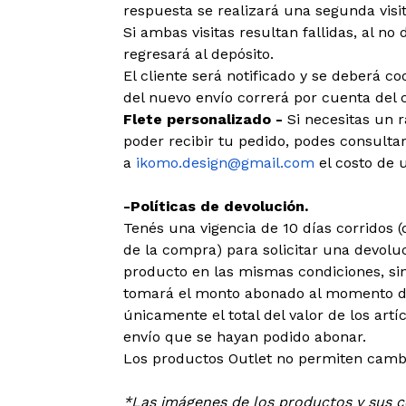
respuesta se realizará una segunda visit
Si ambas visitas resultan fallidas, al no 
regresará al depósito.
El cliente será notificado y se deberá c
del nuevo envío correrá por cuenta del c
Flete personalizado -
Si necesitas un 
poder recibir tu pedido, podes consultar
a
ikomo.design@gmail.com
el costo de u
-Políticas de devolución.
Tenés una vigencia de 10 días corridos
de la compra) para solicitar una devoluc
producto en las mismas condiciones, sin
tomará el monto abonado al momento de
únicamente el total del valor de los art
envío que se hayan podido abonar.
Los productos Outlet no permiten cambi
*Las imágenes de los productos y sus co