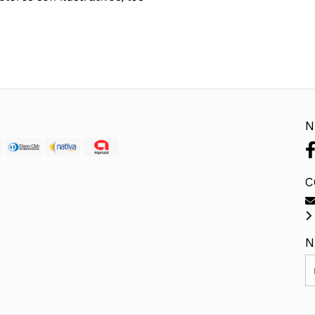
N
C
N