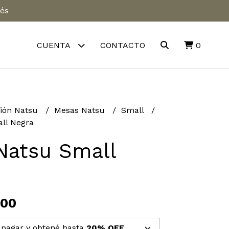
rés
CUENTA
CONTACTO
0
ión Natsu
Mesas Natsu
Small
ll Negra
Natsu Small
,00
pagar y obtené hasta
20% OFF