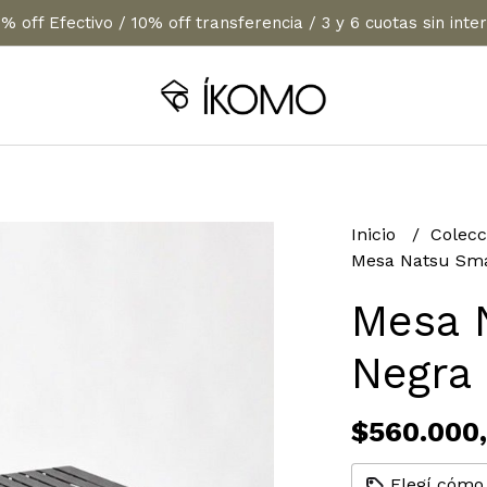
% off Efectivo / 10% off transferencia / 3 y 6 cuotas sin inte
Inicio
Colecc
Mesa Natsu Sma
Mesa 
Negra
$560.000
Elegí cómo 