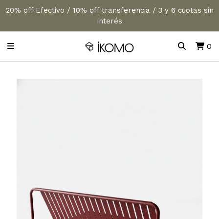
20% off Efectivo / 10% off transferencia / 3 y 6 cuotas sin
interés
0