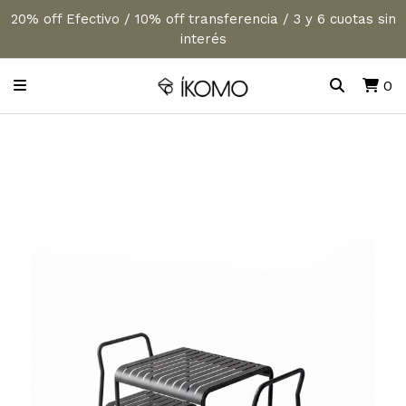
20% off Efectivo / 10% off transferencia / 3 y 6 cuotas sin
interés
0