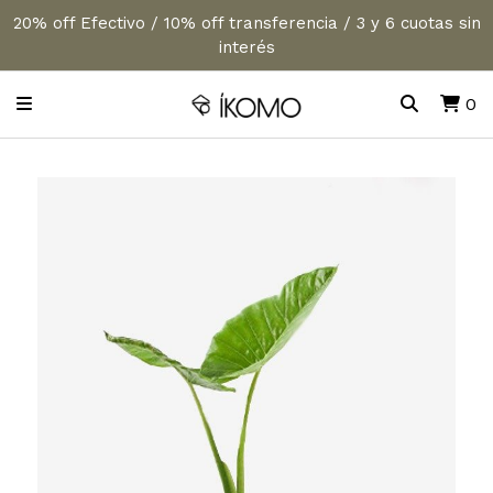
20% off Efectivo / 10% off transferencia / 3 y 6 cuotas sin
interés
0